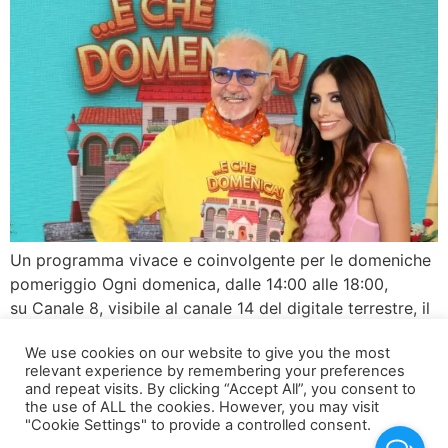
Un programma vivace e coinvolgente per le domeniche
pomeriggio Ogni domenica, dalle 14:00 alle 18:00,
su Canale 8, visibile al canale 14 del digitale terrestre, il
pubblico può immergersi nello spettacolo di “…e che
We use cookies on our website to give you the most
Domenica!”. Questo show combina
relevant experience by remembering your preferences
sapientemente quattro ore di musica, giochi, interviste,
and repeat visits. By clicking “Accept All”, you consent to
ospiti speciali, rubriche originali e momenti di
the use of ALL the cookies. However, you may visit
"Cookie Settings" to provide a controlled consent.
riflessione, regalando intrattenimento e contenuti di