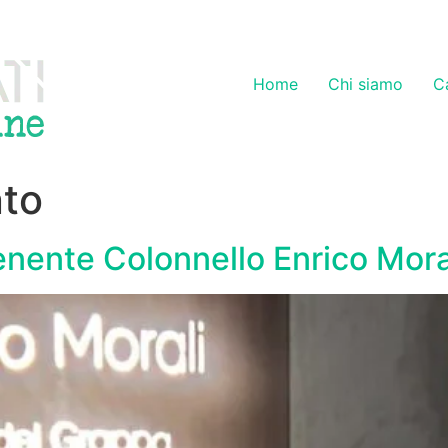
Home
Chi siamo
C
nto
Tenente Colonnello Enrico Mora