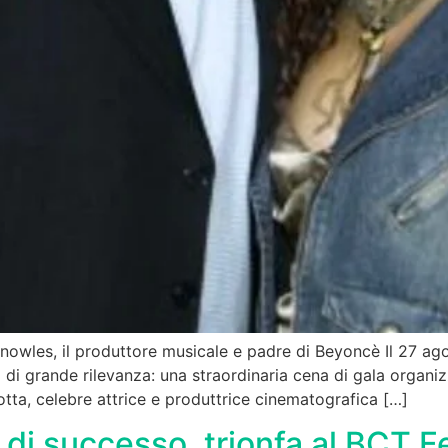
owles, il produttore musicale e padre di Beyoncè Il 27 agos
o di grande rilevanza: una straordinaria cena di gala organ
tta, celebre attrice e produttrice cinematografica […]
di successo, trionfa al BCT F