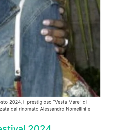
to 2024, il prestigioso “Vesta Mare” di
izzata dal rinomato Alessandro Nomellini e
estival 2024