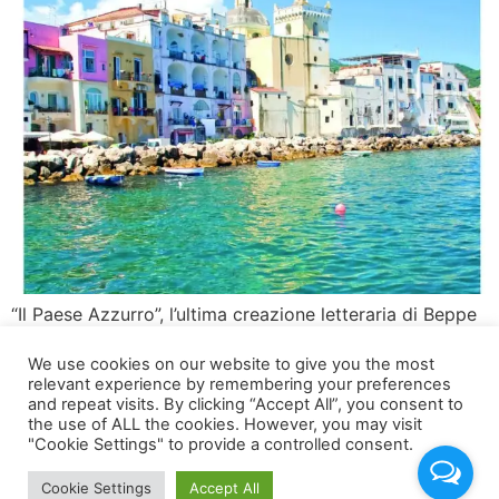
“Il Paese Azzurro”, l’ultima creazione letteraria di Beppe
Convertini, ha fatto il suo debutto trionfale a Roma il 3
We use cookies on our website to give you the most
giugno La presentazione del libro “Il Paese Azzurro“, si è
relevant experience by remembering your preferences
tenuta nel sontuoso Palazzo Brancaccio, dove il famoso
and repeat visits. By clicking “Accept All”, you consent to
conduttore televisivo ha intrattenuto una vivace
the use of ALL the cookies. However, you may visit
"Cookie Settings" to provide a controlled consent.
conversazione con Roberto Genovesi, caporedattore di
Rai Libri, Angelo Mellone, responsabile del […]
Cookie Settings
Accept All