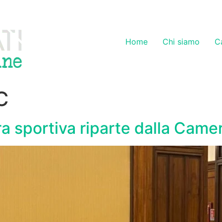
Home
Chi siamo
C
C
ra sportiva riparte dalla Came