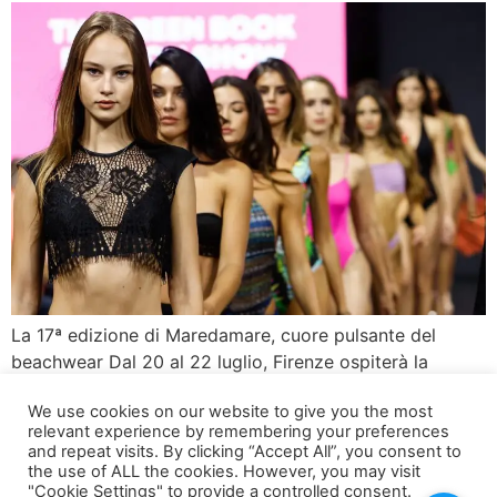
La 17ª edizione di Maredamare, cuore pulsante del
beachwear Dal 20 al 22 luglio, Firenze ospiterà la
diciassettesima edizione di Maredamare, l’illustre salone
We use cookies on our website to give you the most
internazionale dedicato al beachwear e al resortwear.
relevant experience by remembering your preferences
Questo evento annuale è diventato un punto di
and repeat visits. By clicking “Accept All”, you consent to
riferimento imprescindibile per i buyer di tutto il mondo,
the use of ALL the cookies. However, you may visit
"Cookie Settings" to provide a controlled consent.
offrendo l’opportunità di scoprire in anteprima oltre 250