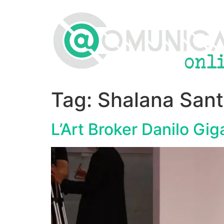
Vai
al
contenuto
Tag:
Shalana San
L’Art Broker Danilo Gi