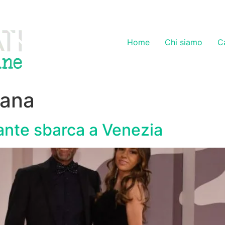
Home
Chi siamo
C
tana
gante sbarca a Venezia