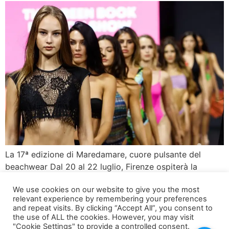
La 17ª edizione di Maredamare, cuore pulsante del
beachwear Dal 20 al 22 luglio, Firenze ospiterà la
diciassettesima edizione di Maredamare, l’illustre salone
We use cookies on our website to give you the most
internazionale dedicato al beachwear e al resortwear.
relevant experience by remembering your preferences
Questo evento annuale è diventato un punto di
and repeat visits. By clicking “Accept All”, you consent to
riferimento imprescindibile per i buyer di tutto il mondo,
the use of ALL the cookies. However, you may visit
"Cookie Settings" to provide a controlled consent.
offrendo l’opportunità di scoprire in anteprima oltre 250