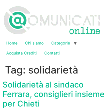
Vai
al
contenuto
Home
Chi siamo
Categorie
Acquista Crediti
Contatti
Tag:
solidarietà
Solidarietà al sindaco
Ferrara, consiglieri insieme
per Chieti