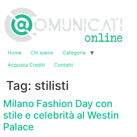
Vai
al
contenuto
Home
Chi siamo
Categorie
Acquista Crediti
Contatti
Tag:
stilisti
Milano Fashion Day con
stile e celebrità al Westin
Palace