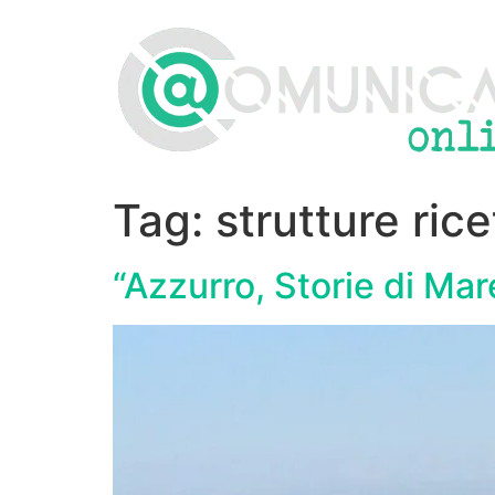
Vai
al
contenuto
Tag:
strutture rice
“Azzurro, Storie di Mare