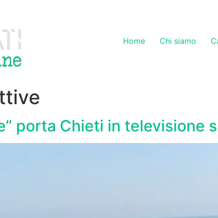
Home
Chi siamo
C
ttive
” porta Chieti in televisione s