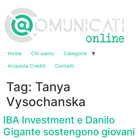
Vai
al
contenuto
Home
Chi siamo
Categorie
Acquista Crediti
Contatti
Tag:
Tanya
Vysochanska
IBA Investment e Danilo
Gigante sostengono giovani