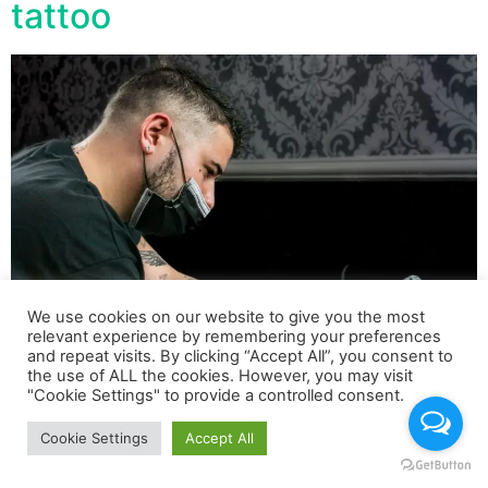
tattoo
We use cookies on our website to give you the most
relevant experience by remembering your preferences
Il Torinese Simone Vessichelli noto per essere uno dei
and repeat visits. By clicking “Accept All”, you consent to
the use of ALL the cookies. However, you may visit
tatuatori piu’ amato dai vip racconta in questa intervista
"Cookie Settings" to provide a controlled consent.
il magico mondo dei tattoo.
Cookie Settings
Accept All