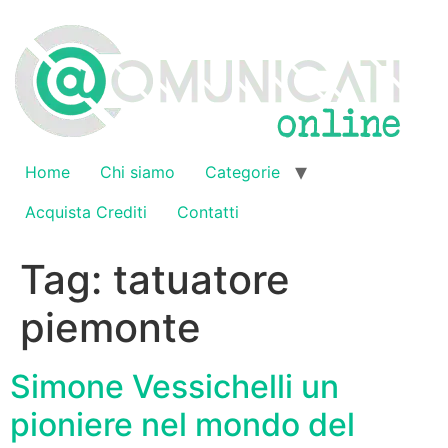
Vai
al
contenuto
Home
Chi siamo
Categorie
Acquista Crediti
Contatti
Tag:
tatuatore
piemonte
Simone Vessichelli un
pioniere nel mondo del