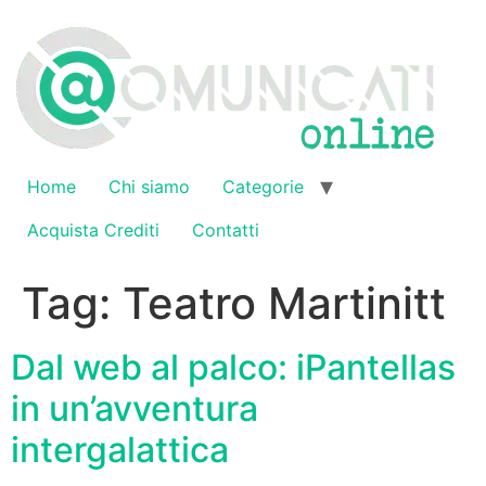
Vai
al
contenuto
Home
Chi siamo
Categorie
Acquista Crediti
Contatti
Tag:
Teatro Martinitt
Dal web al palco: iPantellas
in un’avventura
intergalattica