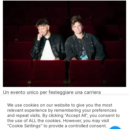
Un evento unico per festeggiare una carriera
straordinaria iPantellas, il duo comico composto da
We use cookies on our website to give you the most
Jacopo Malnati e Daniel Marangiolo, festeggiano i loro
relevant experience by remembering your preferences
15 anni di successi con uno spettacolo teatrale davvero
and repeat visits. By clicking “Accept All”, you consent to
speciale. Con cinque tappe in tutta Italia, il loro show
the use of ALL the cookies. However, you may visit
"Cookie Settings" to provide a controlled consent.
promette di regalare emozioni e risate a un pubblico di