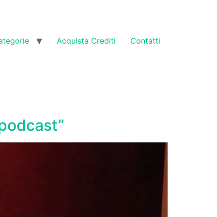
ategorie
Acquista Crediti
Contatti
 podcast”