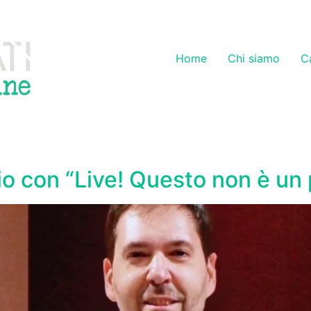
Home
Chi siamo
C
io con “Live! Questo non è un