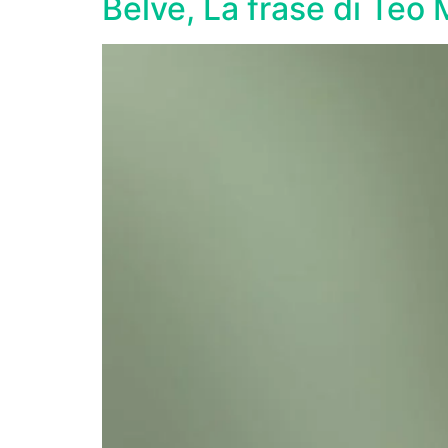
Belve, La frase di Teo