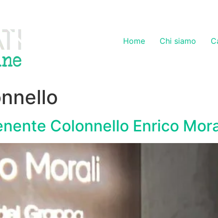
Home
Chi siamo
C
nnello
Tenente Colonnello Enrico Mora