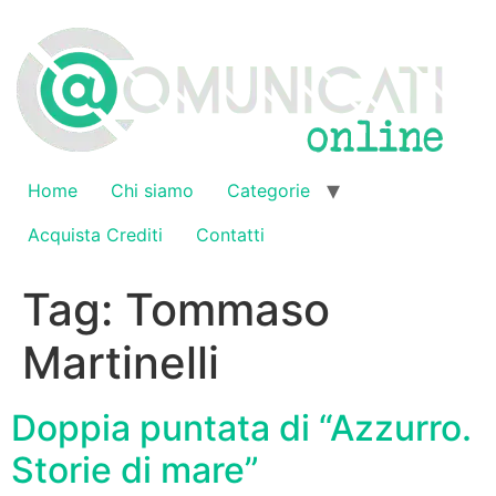
Vai
al
contenuto
Home
Chi siamo
Categorie
Acquista Crediti
Contatti
Tag:
Tommaso
Martinelli
Doppia puntata di “Azzurro.
Storie di mare”