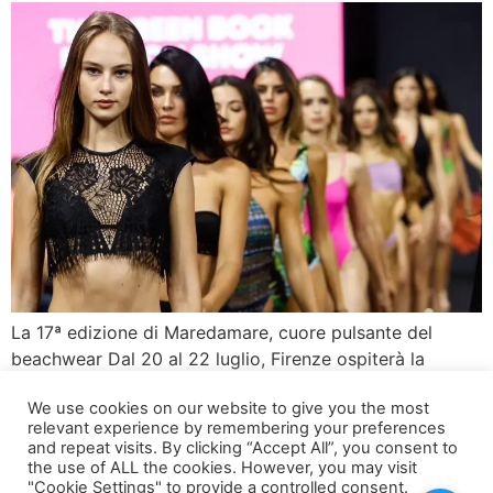
La 17ª edizione di Maredamare, cuore pulsante del
beachwear Dal 20 al 22 luglio, Firenze ospiterà la
diciassettesima edizione di Maredamare, l’illustre salone
We use cookies on our website to give you the most
internazionale dedicato al beachwear e al resortwear.
relevant experience by remembering your preferences
Questo evento annuale è diventato un punto di
and repeat visits. By clicking “Accept All”, you consent to
riferimento imprescindibile per i buyer di tutto il mondo,
the use of ALL the cookies. However, you may visit
"Cookie Settings" to provide a controlled consent.
offrendo l’opportunità di scoprire in anteprima oltre 250