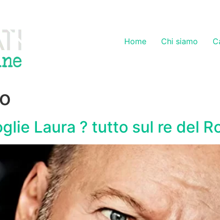
Home
Chi siamo
C
co
glie Laura ? tutto sul re del R