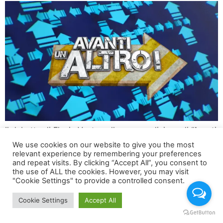
Il debutto di Flavia Vento nella nuova edizione di “Avanti
Un Altro” Flavia Vento torna a far parlare di sé, questa
We use cookies on our website to give you the most
volta con un ruolo che promette di stupire tutti. A
relevant experience by remembering your preferences
and repeat visits. By clicking “Accept All”, you consent to
partire da lunedì, la celebre showgirl e attrice farà il suo
the use of ALL the cookies. However, you may visit
ingresso nella nuova edizione di Avanti un altro, il
"Cookie Settings" to provide a controlled consent.
popolare quiz condotto da […]
Cookie Settings
Accept All