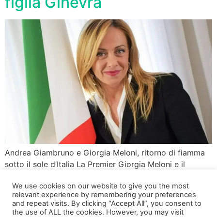
figlia Ginevra
Andrea Giambruno e Giorgia Meloni, ritorno di fiamma
sotto il sole d’Italia La Premier Giorgia Meloni e il
giornalista Andrea Giambruno sembrano aver ritrovato
We use cookies on our website to give you the most
l’armonia, trascorrendo le vacanze insieme in Salento,
relevant experience by remembering your preferences
accompagnati dalla loro amata figlia Ginevra!
and repeat visits. By clicking “Accept All”, you consent to
Nonostante i miei maestri di giornalismo, Vittorio Feltri e
the use of ALL the cookies. However, you may visit