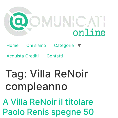
Vai
al
contenuto
Home
Chi siamo
Categorie
Acquista Crediti
Contatti
Tag:
Villa ReNoir
compleanno
A Villa ReNoir il titolare
Paolo Renis spegne 50