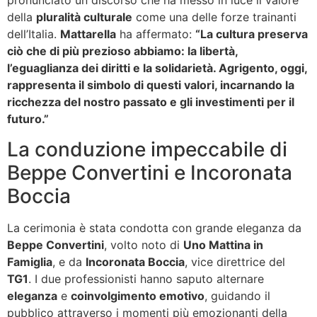
pronunciato un discorso che ha messo in luce il valore
della
pluralità culturale
come una delle forze trainanti
dell’Italia.
Mattarella
ha affermato:
“La cultura preserva
ciò che di più prezioso abbiamo: la libertà,
l’eguaglianza dei diritti e la solidarietà. Agrigento, oggi,
rappresenta il simbolo di questi valori, incarnando la
ricchezza del nostro passato e gli investimenti per il
futuro.”
La conduzione impeccabile di
Beppe Convertini e Incoronata
Boccia
La cerimonia è stata condotta con grande eleganza da
Beppe Convertini
, volto noto di
Uno Mattina in
Famiglia
, e da
Incoronata Boccia
, vice direttrice del
TG1
. I due professionisti hanno saputo alternare
eleganza
e
coinvolgimento emotivo
, guidando il
pubblico attraverso i momenti più emozionanti della