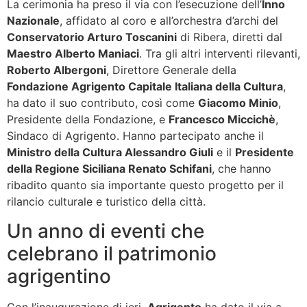
La cerimonia ha preso il via con l’esecuzione dell’
Inno
Nazionale
, affidato al coro e all’orchestra d’archi del
Conservatorio Arturo Toscanini
di Ribera, diretti dal
Maestro Alberto Maniaci
. Tra gli altri interventi rilevanti,
Roberto Albergoni
, Direttore Generale della
Fondazione Agrigento Capitale Italiana della Cultura
,
ha dato il suo contributo, così come
Giacomo Minio
,
Presidente della Fondazione, e
Francesco Miccichè
,
Sindaco di Agrigento. Hanno partecipato anche il
Ministro della Cultura Alessandro Giuli
e il
Presidente
della Regione Siciliana Renato Schifani
, che hanno
ribadito quanto sia importante questo progetto per il
rilancio culturale e turistico della città.
Un anno di eventi che
celebrano il patrimonio
agrigentino
Con l’inaugurazione di ieri,
Agrigento
ha dato il via a