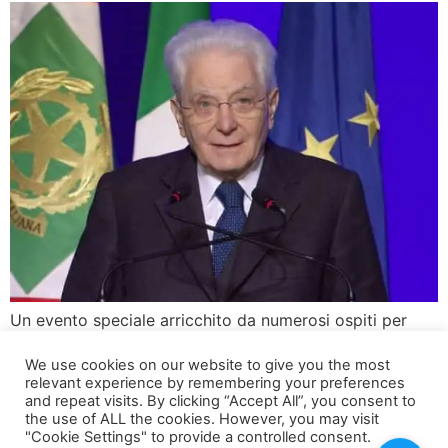
Un evento speciale arricchito da numerosi ospiti per
segnare l’inizio delle celebrazioni Agrigento ha
We use cookies on our website to give you the most
ufficialmente inaugurato le celebrazioni per il suo ruolo
relevant experience by remembering your preferences
di Capitale Italiana della Cultura 2025 con una
and repeat visits. By clicking “Accept All”, you consent to
cerimonia che ha catturato l’attenzione di un vasto
the use of ALL the cookies. However, you may visit
"Cookie Settings" to provide a controlled consent.
pubblico. L’evento, trasmesso ieri mattina alle 11 su Rai