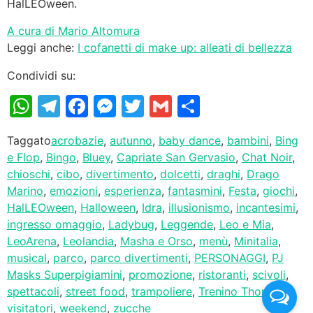
HalLEOween.
A cura di Mario Altomura
Leggi anche:
I cofanetti di make up: alleati di bellezza
Condividi su:
WhatsApp
Telegram
Facebook
Messenger
Twitter
Gmail
Condividi
Taggato
acrobazie
,
autunno
,
baby dance
,
bambini
,
Bing
e Flop
,
Bingo
,
Bluey
,
Capriate San Gervasio
,
Chat Noir
,
chioschi
,
cibo
,
divertimento
,
dolcetti
,
draghi
,
Drago
Marino
,
emozioni
,
esperienza
,
fantasmini
,
Festa
,
giochi
,
HalLEOween
,
Halloween
,
Idra
,
illusionismo
,
incantesimi
,
ingresso omaggio
,
Ladybug
,
Leggende
,
Leo e Mia
,
LeoArena
,
Leolandia
,
Masha e Orso
,
menù
,
Minitalia
,
musical
,
parco
,
parco divertimenti
,
PERSONAGGI
,
PJ
Masks Superpigiamini
,
promozione
,
ristoranti
,
scivoli
,
spettacoli
,
street food
,
trampoliere
,
Trenino Thomas
,
visitatori
,
weekend
,
zucche