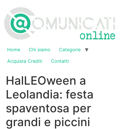
Vai
al
contenuto
Home
Chi siamo
Categorie
Acquista Crediti
Contatti
HalLEOween a
Leolandia: festa
spaventosa per
grandi e piccini