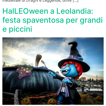
medievale di Draghi e Leggende, dove […]
HalLEOween a Leolandia:
festa spaventosa per grandi
e piccini