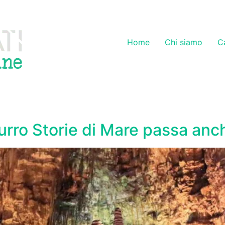
Home
Chi siamo
C
urro Storie di Mare passa anch