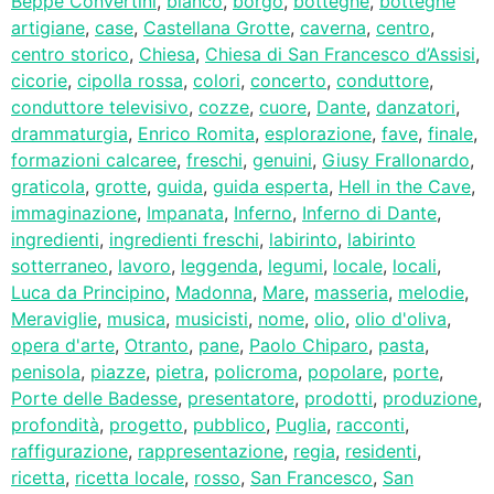
Beppe Convertini
,
bianco
,
borgo
,
botteghe
,
botteghe
artigiane
,
case
,
Castellana Grotte
,
caverna
,
centro
,
centro storico
,
Chiesa
,
Chiesa di San Francesco d’Assisi
,
cicorie
,
cipolla rossa
,
colori
,
concerto
,
conduttore
,
conduttore televisivo
,
cozze
,
cuore
,
Dante
,
danzatori
,
drammaturgia
,
Enrico Romita
,
esplorazione
,
fave
,
finale
,
formazioni calcaree
,
freschi
,
genuini
,
Giusy Frallonardo
,
graticola
,
grotte
,
guida
,
guida esperta
,
Hell in the Cave
,
immaginazione
,
Impanata
,
Inferno
,
Inferno di Dante
,
ingredienti
,
ingredienti freschi
,
labirinto
,
labirinto
sotterraneo
,
lavoro
,
leggenda
,
legumi
,
locale
,
locali
,
Luca da Principino
,
Madonna
,
Mare
,
masseria
,
melodie
,
Meraviglie
,
musica
,
musicisti
,
nome
,
olio
,
olio d'oliva
,
opera d'arte
,
Otranto
,
pane
,
Paolo Chiparo
,
pasta
,
penisola
,
piazze
,
pietra
,
policroma
,
popolare
,
porte
,
Porte delle Badesse
,
presentatore
,
prodotti
,
produzione
,
profondità
,
progetto
,
pubblico
,
Puglia
,
racconti
,
raffigurazione
,
rappresentazione
,
regia
,
residenti
,
ricetta
,
ricetta locale
,
rosso
,
San Francesco
,
San