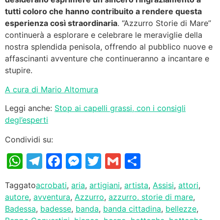
tutti coloro che hanno contribuito a rendere questa
esperienza così straordinaria
. “Azzurro Storie di Mare”
continuerà a esplorare e celebrare le meraviglie della
nostra splendida penisola, offrendo al pubblico nuove e
affascinanti avventure che continueranno a incantare e
stupire.
A cura di Mario Altomura
Leggi anche:
Stop ai capelli grassi, con i consigli
degl’esperti
Condividi su:
WhatsApp
Telegram
Facebook
Messenger
Twitter
Gmail
Condividi
Taggato
acrobati
,
aria
,
artigiani
,
artista
,
Assisi
,
attori
,
autore
,
avventura
,
Azzurro
,
azzurro. storie di mare
,
Badessa
,
badesse
,
banda
,
banda cittadina
,
bellezze
,