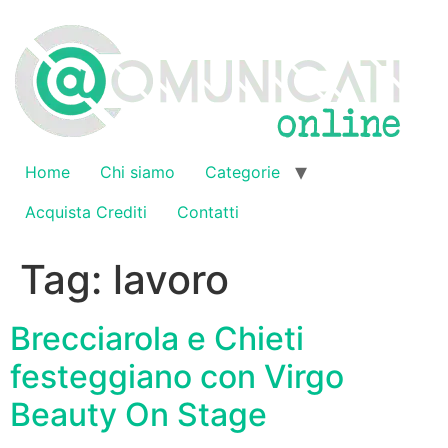
Vai
al
contenuto
Home
Chi siamo
Categorie
Acquista Crediti
Contatti
Tag:
lavoro
Brecciarola e Chieti
festeggiano con Virgo
Beauty On Stage