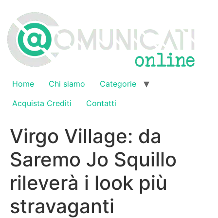
Vai
al
contenuto
Home
Chi siamo
Categorie
Acquista Crediti
Contatti
Virgo Village: da
Saremo Jo Squillo
rileverà i look più
stravaganti