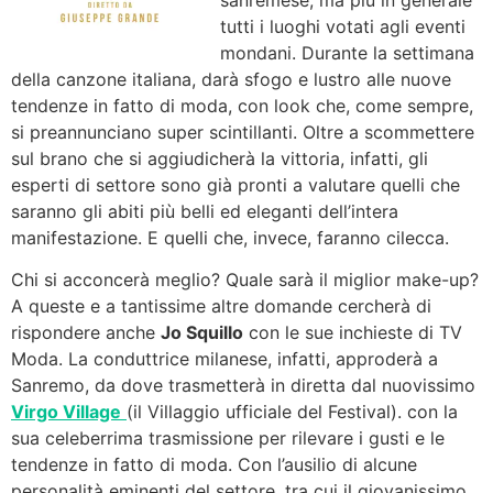
sanremese, ma più in generale
tutti i luoghi votati agli eventi
mondani. Durante la settimana
della canzone italiana, darà sfogo e lustro alle nuove
tendenze in fatto di moda, con look che, come sempre,
si preannunciano super scintillanti. Oltre a scommettere
sul brano che si aggiudicherà la vittoria, infatti, gli
esperti di settore sono già pronti a valutare quelli che
saranno gli abiti più belli ed eleganti dell’intera
manifestazione. E quelli che, invece, faranno cilecca.
Chi si acconcerà meglio? Quale sarà il miglior make-up?
A queste e a tantissime altre domande cercherà di
rispondere anche
Jo Squillo
con le sue inchieste di TV
Moda. La conduttrice milanese, infatti, approderà a
Sanremo, da dove trasmetterà in diretta dal nuovissimo
Virgo Village
(il Villaggio ufficiale del Festival). con la
sua celeberrima trasmissione per rilevare i gusti e le
tendenze in fatto di moda. Con l’ausilio di alcune
personalità eminenti del settore, tra cui il giovanissimo